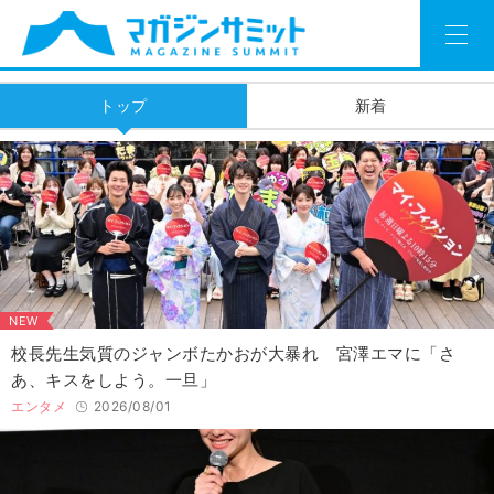
トップ
新着
NEW
校長先生気質のジャンボたかおが大暴れ 宮澤エマに「さ
あ、キスをしよう。一旦」
エンタメ
2026/08/01